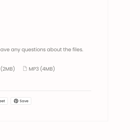
 have any questions about the files.
3
(2MB)
MP3
(4MB)
Save
eet