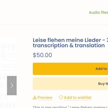
Audio file
Leise flehen meine Lieder - 3
transcription & translation
$50.00
Add to
Buy 
Preview
Add to wishlist
This is me reciting " Leise flehen meine 