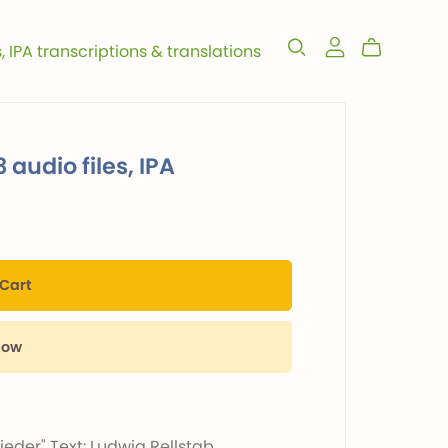
s, IPA transcriptions & translations
 audio files, IPA
 Cart
Now
Lieder" Text: Ludwig Rellstab,